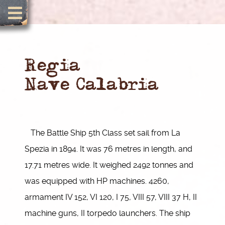
Regia
Nave Calabria
The Battle Ship 5th Class set sail from La
Spezia in 1894. It was 76 metres in length, and
17.71 metres wide. It weighed 2492 tonnes and
was equipped with HP machines. 4260,
armament IV 152, VI 120, I 75, VIII 57, VIII 37 H, II
machine guns, II torpedo launchers. The ship