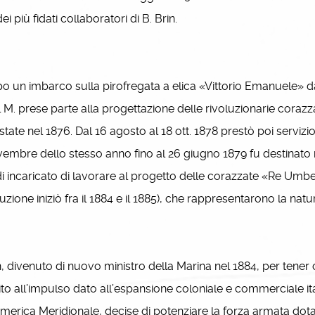
ei più fidati collaboratori di B. Brin.
un imbarco sulla pirofregata a elica «Vittorio Emanuele» dal 1
il M. prese parte alla progettazione delle rivoluzionarie coraz
tate nel 1876. Dal 16 agosto al 18 ott. 1878 prestò poi servizi
vembre dello stesso anno fino al 26 giugno 1879 fu destinat
i incaricato di lavorare al progetto delle corazzate «Re Umber
uzione iniziò fra il 1884 e il 1885), che rappresentarono la nat
 divenuto di nuovo ministro della Marina nel 1884, per tener 
to all’impulso dato all’espansione coloniale e commerciale ital
America Meridionale, decise di potenziare la forza armata dot