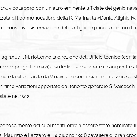
905 collaborò con un altro eminente ufficiale del genio navale
zata di tipo monocalibro della R. Marina, la «Dante Alighieri»,
ò l’innovativa sistemazione delle artiglierie principali in torri 
 ag. 1907 il M. riottenne la direzione dell’Ufficio tecnico (co
me dei progetti di navi) e si dedicò a elaborare i piani per tre 
e» e la «Leonardo da Vinci», che cominciarono a essere costruit
inime variazioni apportate dal tenente generale G. Valsecchi, 
tate nel 1912.
conoscimento dei suoi meriti, oltre a essere stato nominato i
s. Maurizio e Lazzaro e il 4 giugno 1908 cavaliere di gran croce