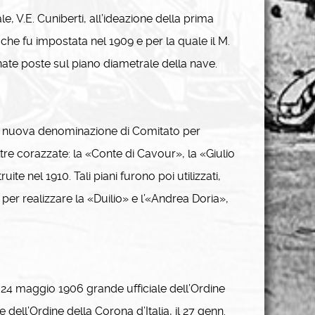
, V.E. Cuniberti, all’ideazione della prima
 che fu impostata nel 1909 e per la quale il M.
trinate poste sul piano diametrale della nave.
n la nuova denominazione di Comitato per
altre corazzate: la «Conte di Cavour», la «Giulio
e nel 1910. Tali piani furono poi utilizzati,
per realizzare la «Duilio» e l’«Andrea Doria»,
l 24 maggio 1906 grande ufficiale dell’Ordine
 dell’Ordine della Corona d’Italia, il 27 genn.