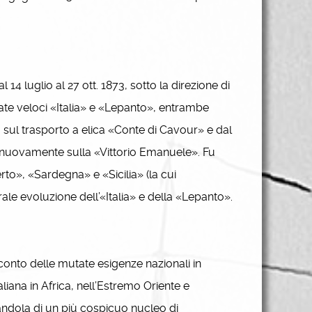
4 luglio al 27 ott. 1873, sotto la direzione di
zate veloci «Italia» e «Lepanto», entrambe
o sul trasporto a elica «Conte di Cavour» e dal
o nuovamente sulla «Vittorio Emanuele». Fu
to», «Sardegna» e «Sicilia» (la cui
urale evoluzione dell’«Italia» e della «Lepanto».
conto delle mutate esigenze nazionali in
iana in Africa, nell’Estremo Oriente e
andola di un più cospicuo nucleo di