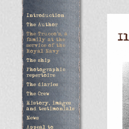
Introduction
The Author
The Trucco's, a
I
family at the
service of the
Royal Navy
The ship
Photographic
repertoire
The diaries
The Crew
History, images
and testimonials
News
Appeal to