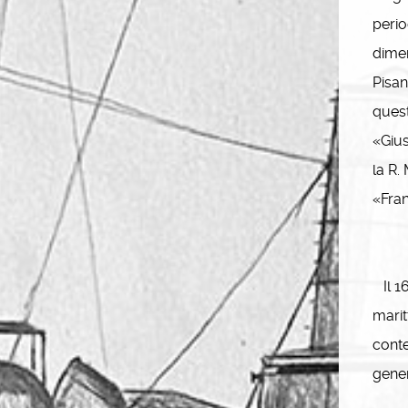
perio
dimen
Pisan
quest
«Gius
la R.
«Fran
Il 16
marit
cont
gener