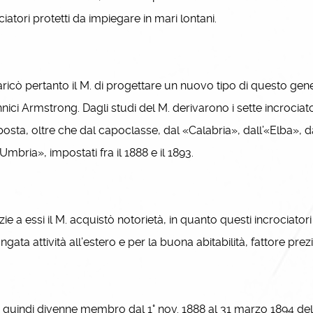
ciatori protetti da impiegare in mari lontani.
icò pertanto il M. di progettare un nuovo tipo di questo genere
nnici Armstrong. Dagli studi del M. derivarono i sette incroci
sta, oltre che dal capoclasse, dal «Calabria», dall’«Elba», dal
«Umbria», impostati fra il 1888 e il 1893.
e a essi il M. acquistò notorietà, in quanto questi incrociator
ngata attività all’estero e per la buona abitabilità, fattore pre
quindi divenne membro dal 1° nov. 1888 al 31 marzo 1894 del Co