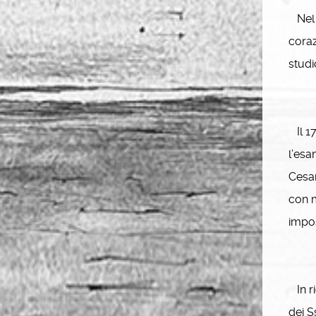
Nel 1
coraz
studi
Il 17
l’esa
Cesar
con m
impos
In ri
dei S