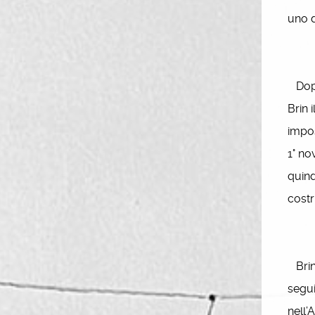
uno d
Dopo 
Brin 
impos
1° no
quind
costr
Brin,
segui
nell’