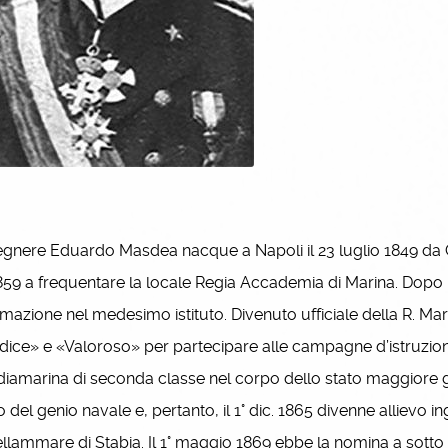
egnere Eduardo Masdea nacque a Napoli il 23 luglio 1849 da 
859 a frequentare la locale Regia Accademia di Marina. Dopo la
rmazione nel medesimo istituto. Divenuto ufficiale della R. Mari
dice» e «Valoroso» per partecipare alle campagne d’istruzione 
iamarina di seconda classe nel corpo dello stato maggiore ge
 del genio navale e, pertanto, il 1° dic. 1865 divenne allievo i
llammare di Stabia. Il 1° maggio 1869 ebbe la nomina a sotto