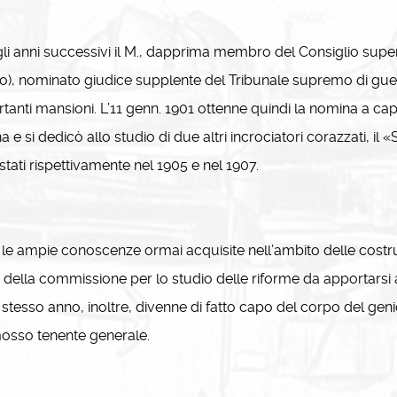
 anni successivi il M., dapprima membro del Consiglio superio
), nominato giudice supplente del Tribunale supremo di guer
tanti mansioni. L’11 genn. 1901 ottenne quindi la nomina a capo
a e si dedicò allo studio di due altri incrociatori corazzati, il 
tati rispettivamente nel 1905 e nel 1907.
e ampie conoscenze ormai acquisite nell’ambito delle costruzio
 della commissione per lo studio delle riforme da apportarsi al
 stesso anno, inoltre, divenne di fatto capo del corpo del geni
osso tenente generale.