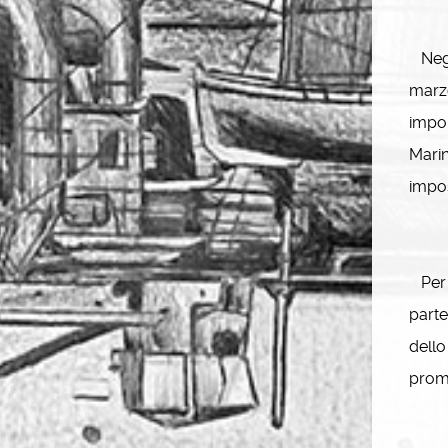
Negli
marzo
impor
Marin
impos
Per l
parte
dello
prom