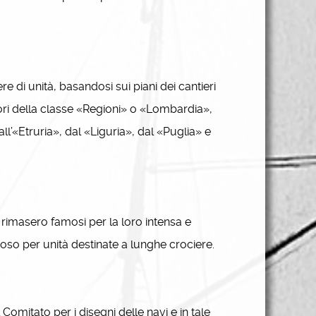
 di unità, basandosi sui piani dei cantieri
atori della classe «Regioni» o «Lombardia»,
l’«Etruria», dal «Liguria», dal «Puglia» e
i rimasero famosi per la loro intensa e
zioso per unità destinate a lunghe crociere.
mitato per i disegni delle navi e in tale