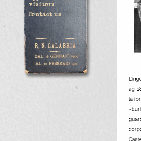
visitors
Contact us
L’ing
ag. 1
la fo
«Euri
guard
corpo
Caste