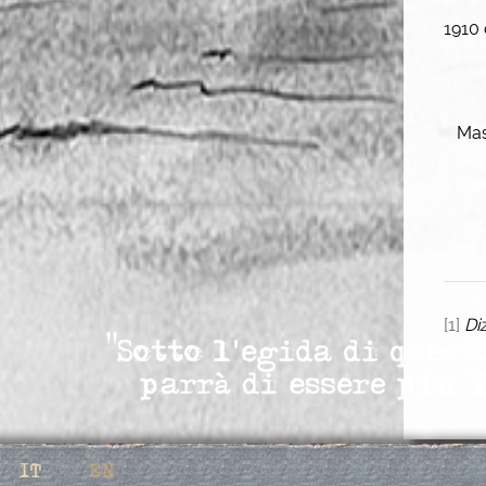
1910 
Masd
[1]
Di
Select your language
IT
EN