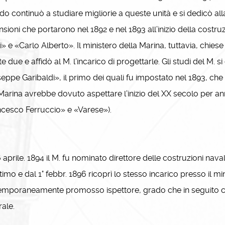
do continuò a studiare migliorie a queste unità e si dedicò all
sioni che portarono nel 1892 e nel 1893 all’inizio della costruz
i» e «Carlo Alberto». Il ministero della Marina, tuttavia, chie
e due e affidò al M. l’incarico di progettarle. Gli studi del M. s
eppe Garibaldi», il primo dei quali fu impostato nel 1893, che
 Marina avrebbe dovuto aspettare l’inizio del XX secolo per a
cesco Ferruccio» e «Varese»).
 aprile. 1894 il M. fu nominato direttore delle costruzioni nava
timo e dal 1° febbr. 1896 ricoprì lo stesso incarico presso il 
emporaneamente promosso ispettore, grado che in seguito c
ale.