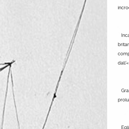
incro
Incar
brita
compo
dall’
Grazi
prolu
Egli 