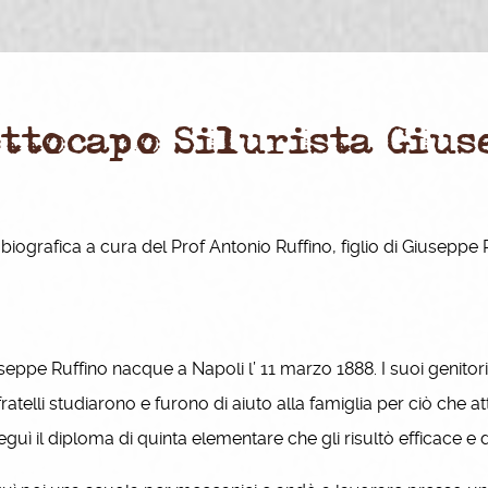
ottocapo Silurista Giu
biografica a cura del Prof Antonio Ruffino, figlio di Giuseppe
ppe Ruffino nacque a Napoli l’ 11 marzo 1888. I suoi genitori
fratelli studiarono e furono di aiuto alla famiglia per ciò che 
guì il diploma di quinta elementare che gli risultò efficace e d