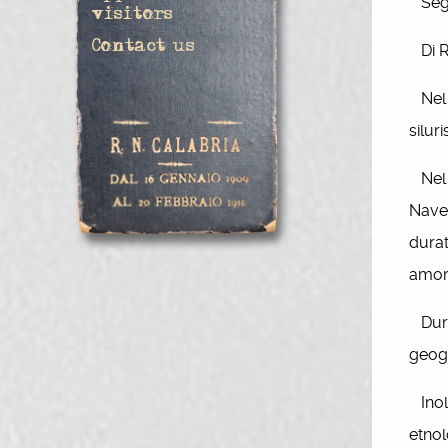
Seguì
visitors
Contact us
Di Ru
Nel 1
silur
Nel 1
Nave 
durat
amore
Duran
geogr
Inolt
etnol