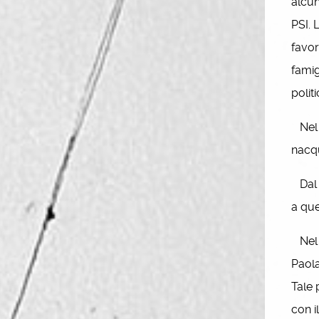
alcun
PSI. 
favor
famig
politi
Nel 1
nacq
Dal 1
a que
Nel 1
Paola
Tale 
con i