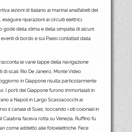
iva lezioni di italiano ai marinai analfabeti del
seguire riparazioni ai circuiti elettrici,
o godè della stima e della simpatia di alcuni
i eventi di bordo e sui Paesi contattati dalla
, racconta le varie tappe della navigazione
ti di scali: Rio De Janeiro, Monte Video
ggiorno in Giappone risulta particolarmente
o. I porti del Giappone furono immortalati in
itavano a Napoli in Largo Scassacocchi ai
erso il canale di Suez, toccando i siti coloniali in
 il Calabria faceva rotta su Venezia, Ruffino fu
ari come addetto alle fotoelettriche. Fece