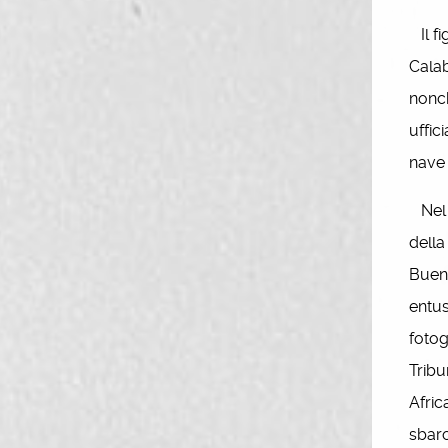
Il fi
Calab
nonch
uffic
nave 
Nel d
della
Bueno
entus
fotog
Tribu
Afric
sbarc