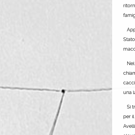
ritor
famig
Appro
Stato
macch
Nel 1
chiam
cacci
una l
Si tr
per i
Avell