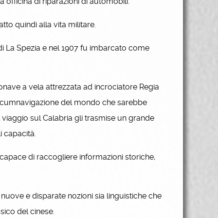
fficina di riparazioni di automobili.
to quindi alla vita militare.
di La Spezia e nel 1907 fu imbarcato come
onave a vela attrezzata ad incrociatore Regia
 circumnavigazione del mondo che sarebbe
l viaggio sul Calabria gli trasmise un grande
i capacità.
capace di raccogliere informazioni storiche,
 nuove e disparate nozioni sia linguistiche che
sico del cinese.