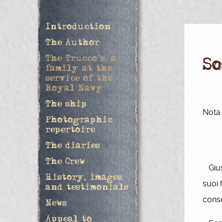
Introduction
The Author
The Trucco's, a
S
family at the
service of the
Royal Navy
The ship
Nota 
Photographic
repertoire
The diaries
The Crew
Giuse
History, images
suoi 
and testimonials
conse
News
Appeal to