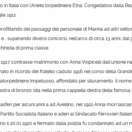
no in Italia con l’Ariete torpediniere Etna. Congedatosi dalla Re
lia 1912.
fittando dei passaggi del personale di Marina ad altri settori
 e , superando diversi concorsi, nell’arco di circa 13 anni, dal
inista di prima classe.
917 contrasse matrimonio con Anna Volpicelli dall’unione na
ato in ricordo del fratello caduto 1916 nel corso della Gran
atorpediniere Impetuoso, affondato per siluramento. Il nome di
astra di bronzo sita nella prima cappella destra della famosa B
asferì per alcuni anni a ad Avellino, nel 1922 Anna mori lasci
l Partito Socialista Italiano e aderì al Sindacato Ferrovieri Itali
ino il 20.01.1920 e fermato dalla polizia fu condannato ad un