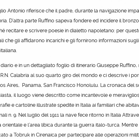
glio Antonio riferisce che il padre, durante la navigazione impart
ria. D’altra parte Ruffino sapeva fondere ed incidere il bronzo, e
é recitare e scrivere poesie in dialetto napoletano: per quest
iali che gli affidarono incarichi e gli fornirono informazioni sugl
italiana.
iario e in un dettagliato foglio di itinerario Giuseppe Ruffino
 R.N. Calabria al suo quarto giro del mondo e ci descrive i por
s Aires, Panama, San Francisco Honolulu. La cronaca del so
iasta, il luogo viene descritto come incantevole e meraviglios
rafie e cartoline illustrate spedite in Italia ai familiari che ab
nali n. 9. Nel luglio del 1911 la nave fece ritorno in Italia Attrav
a orientale e l’area libica durante la guerra italo-turca. Mentre
ato a Tobruk in Cirenaica per partecipare alle operazioni milit