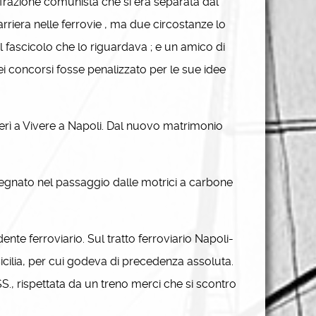
la frazione comunista che si era separata dal
rriera nelle ferrovie , ma due circostanze lo
il fascicolo che lo riguardava ; e un amico di
ei concorsi fosse penalizzato per le sue idee
ferì a Vivere a Napoli. Dal nuovo matrimonio
egnato nel passaggio dalle motrici a carbone
nte ferroviario. Sul tratto ferroviario Napoli-
n Sicilia, per cui godeva di precedenza assoluta.
S., rispettata da un treno merci che si scontro