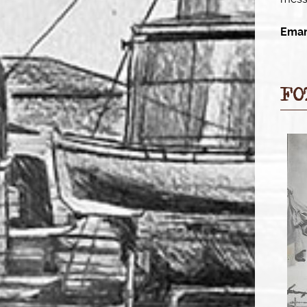
Eman
FO