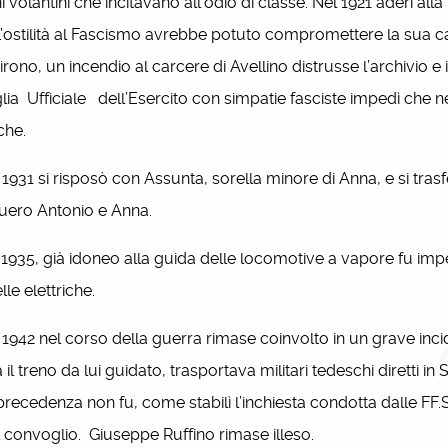
i volantini che incitavano all’odio di classe. Nel 1921 aderì al
L’ostilità al Fascismo avrebbe potuto compromettere la sua ca
irono, un incendio al carcere di Avellino distrusse l’archivio e 
lia Ufficiale dell’Esercito con simpatie fasciste impedì che n
che.
931 si risposò con Assunta, sorella minore di Anna, e si tras
uero Antonio e Anna.
935, già idoneo alla guida delle locomotive a vapore fu imp
lle elettriche.
942 nel corso della guerra rimase coinvolto in un grave incide
 il treno da lui guidato, trasportava militari tedeschi diretti i
precedenza non fu, come stabilì l’inchiesta condotta dalle FF.S
l convoglio. Giuseppe Ruffino rimase illeso.