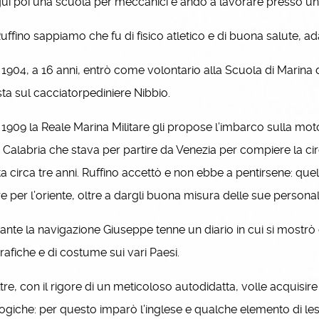
 poi una scuola per meccanici e andò a lavorare presso una o
ffino sappiamo che fu di fisico atletico e di buona salute, adat
904, a 16 anni, entrò come volontario alla Scuola di Marina 
ista sul cacciatorpediniere Nibbio.
909 la Reale Marina Militare gli propose l’imbarco sulla mot
Calabria che stava per partire da Venezia per compiere la
a circa tre anni. Ruffino accettò e non ebbe a pentirsene: que
 per l’oriente, oltre a dargli buona misura delle sue personal
te la navigazione Giuseppe tenne un diario in cui si mostrò 
afiche e di costume sui vari Paesi.
re, con il rigore di un meticoloso autodidatta, volle acquisire
ogiche: per questo imparò l’inglese e qualche elemento di les