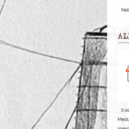
Nella
AL
Il se
Medun
messo