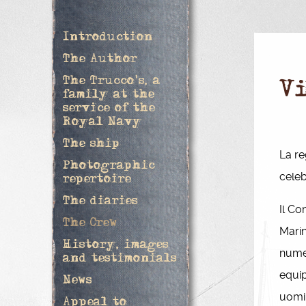
Introduction
The Author
The Trucco's, a
V
family at the
service of the
Royal Navy
The ship
La r
Photographic
celeb
repertoire
The diaries
Il Co
The Crew
Marin
History, images
numer
and testimonials
equip
News
uomin
Appeal to