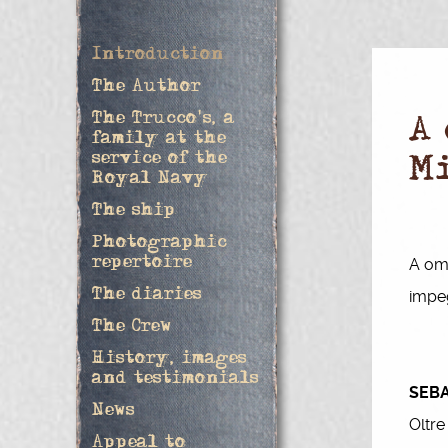
Introduction
The Author
The Trucco's, a
A
family at the
service of the
M
Royal Navy
The ship
Photographic
repertoire
A oma
The diaries
impeg
The Crew
History, images
and testimonials
SEBA
News
Oltre
Appeal to