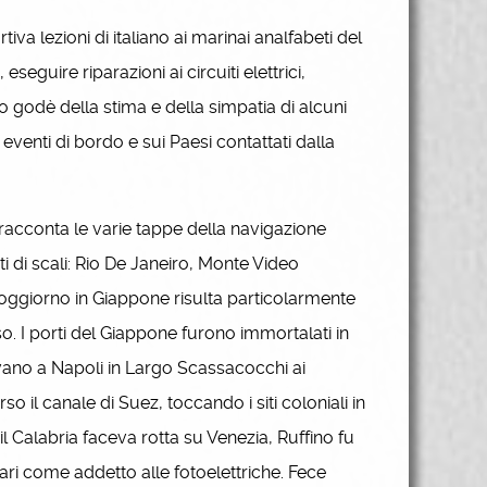
iva lezioni di italiano ai marinai analfabeti del
seguire riparazioni ai circuiti elettrici,
o godè della stima e della simpatia di alcuni
i eventi di bordo e sui Paesi contattati dalla
, racconta le varie tappe della navigazione
ti di scali: Rio De Janeiro, Monte Video
ggiorno in Giappone risulta particolarmente
o. I porti del Giappone furono immortalati in
itavano a Napoli in Largo Scassacocchi ai
erso il canale di Suez, toccando i siti coloniali in
 il Calabria faceva rotta su Venezia, Ruffino fu
ari come addetto alle fotoelettriche. Fece