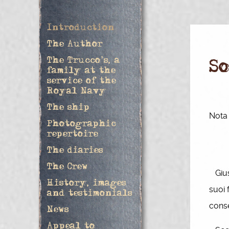
Introduction
The Author
The Trucco's, a
S
family at the
service of the
Royal Navy
The ship
Nota 
Photographic
repertoire
The diaries
The Crew
Giuse
History, images
suoi 
and testimonials
conse
News
Appeal to