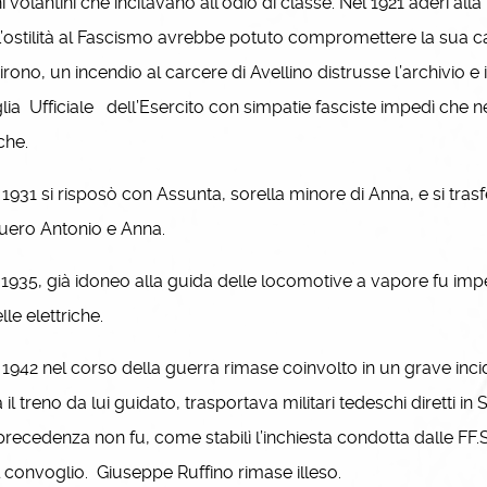
i volantini che incitavano all’odio di classe. Nel 1921 aderì al
L’ostilità al Fascismo avrebbe potuto compromettere la sua ca
irono, un incendio al carcere di Avellino distrusse l’archivio e 
lia Ufficiale dell’Esercito con simpatie fasciste impedì che n
che.
931 si risposò con Assunta, sorella minore di Anna, e si tras
uero Antonio e Anna.
935, già idoneo alla guida delle locomotive a vapore fu imp
lle elettriche.
942 nel corso della guerra rimase coinvolto in un grave incide
 il treno da lui guidato, trasportava militari tedeschi diretti i
precedenza non fu, come stabilì l’inchiesta condotta dalle FF.S
l convoglio. Giuseppe Ruffino rimase illeso.