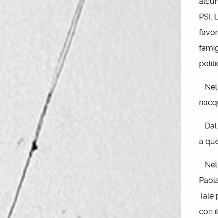
alcun
PSI. 
favor
famig
politi
Nel 1
nacq
Dal 1
a que
Nel 1
Paola
Tale 
con i