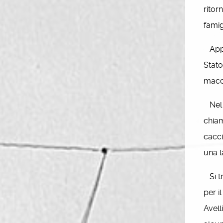
ritor
famig
Appro
Stato
macch
Nel 1
chiam
cacci
una l
Si tr
per i
Avell