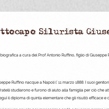
ottocapo Silurista Giu
biografica a cura del Prof Antonio Ruffino, figlio di Giuseppe
ppe Ruffino nacque a Napoli l’ 11 marzo 1888. I suoi genitori
fratelli studiarono e furono di aiuto alla famiglia per ciò che 
guì il diploma di quinta elementare che gli risultò efficace e d