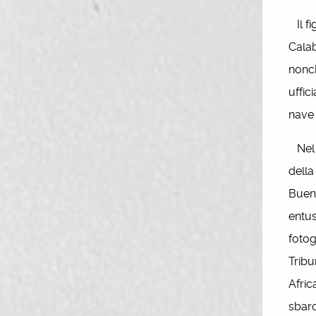
Il fi
Calab
nonch
uffic
nave 
Nel d
della
Bueno
entus
fotog
Tribu
Afric
sbarc