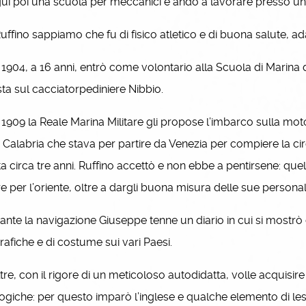
 poi una scuola per meccanici e andò a lavorare presso una o
ffino sappiamo che fu di fisico atletico e di buona salute, adat
904, a 16 anni, entrò come volontario alla Scuola di Marina 
ista sul cacciatorpediniere Nibbio.
909 la Reale Marina Militare gli propose l’imbarco sulla mot
Calabria che stava per partire da Venezia per compiere la
a circa tre anni. Ruffino accettò e non ebbe a pentirsene: que
 per l’oriente, oltre a dargli buona misura delle sue personal
te la navigazione Giuseppe tenne un diario in cui si mostrò 
afiche e di costume sui vari Paesi.
re, con il rigore di un meticoloso autodidatta, volle acquisire
ogiche: per questo imparò l’inglese e qualche elemento di les