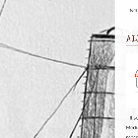
Nella
AL
Il se
Medun
messo