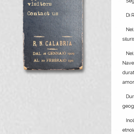
Seguì
visitors
Contact us
Di Ru
Nel 1
silur
Nel 1
Nave 
durat
amore
Duran
geogr
Inolt
etnol