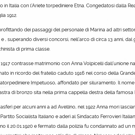
no in Italia con l’Ariete torpediniere Etna. Congedatosi dalla Re
lia 1912.
fittando dei passaggi del personale di Marina ad altri settori
 e , superando diversi concorsi, nell’arco di circa 13 anni, dal
inista di prima classe.
917 contrasse matrimonio con Anna Volpicelli dall’unione na
ato in ricordo del fratello caduto 1916 nel corso della Gran
atorpediniere Impetuoso, affondato per siluramento. Il nome di
astra di bronzo sita nella prima cappella destra della famosa B
asferì per alcuni anni a ad Avellino, nel 1922 Anna mori lasci
l Partito Socialista Italiano e aderì al Sindacato Ferrovieri Itali
ino il 20.01.1920 e fermato dalla polizia fu condannato ad un