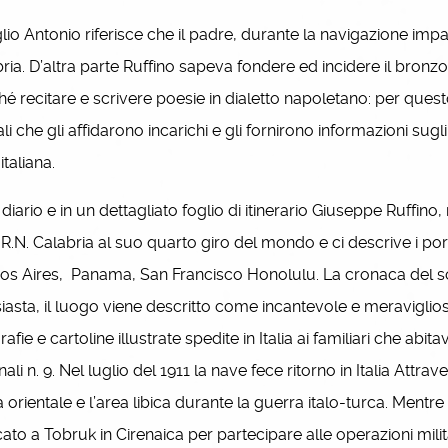
glio Antonio riferisce che il padre, durante la navigazione impart
ria. D’altra parte Ruffino sapeva fondere ed incidere il bronzo, e
é recitare e scrivere poesie in dialetto napoletano: per quest
iali che gli affidarono incarichi e gli fornirono informazioni sugl
italiana.
iario e in un dettagliato foglio di itinerario Giuseppe Ruffino
 R.N. Calabria al suo quarto giro del mondo e ci descrive i por
s Aires, Panama, San Francisco Honolulu. La cronaca del so
iasta, il luogo viene descritto come incantevole e meraviglios
rafie e cartoline illustrate spedite in Italia ai familiari che ab
nali n. 9. Nel luglio del 1911 la nave fece ritorno in Italia Attrav
a orientale e l’area libica durante la guerra italo-turca. Mentre
ato a Tobruk in Cirenaica per partecipare alle operazioni milit