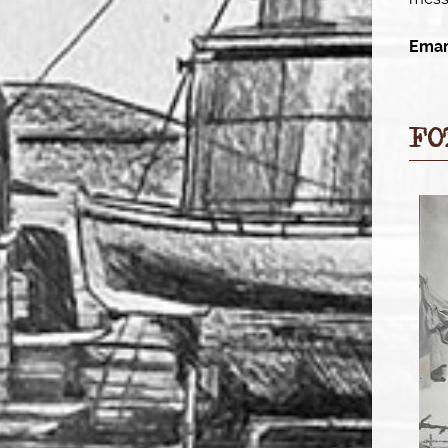
Eman
FO