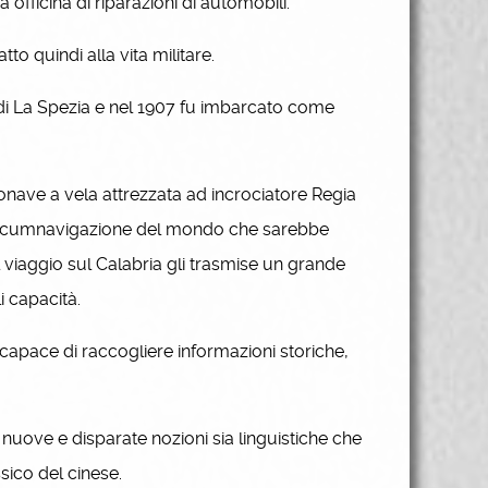
fficina di riparazioni di automobili.
to quindi alla vita militare.
di La Spezia e nel 1907 fu imbarcato come
onave a vela attrezzata ad incrociatore Regia
 circumnavigazione del mondo che sarebbe
l viaggio sul Calabria gli trasmise un grande
i capacità.
capace di raccogliere informazioni storiche,
 nuove e disparate nozioni sia linguistiche che
sico del cinese.