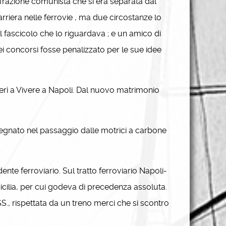
la frazione comunista che si era separata dal
rriera nelle ferrovie , ma due circostanze lo
il fascicolo che lo riguardava ; e un amico di
ei concorsi fosse penalizzato per le sue idee
ferì a Vivere a Napoli. Dal nuovo matrimonio
egnato nel passaggio dalle motrici a carbone
nte ferroviario. Sul tratto ferroviario Napoli-
n Sicilia, per cui godeva di precedenza assoluta.
S., rispettata da un treno merci che si scontro