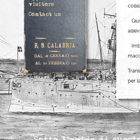
visitors
colle
Contact us
Giuse
allie
Imba
macch
Trans
per l