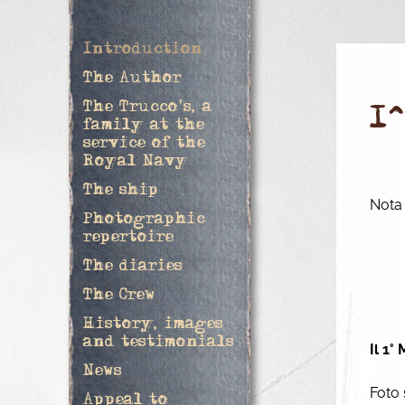
Introduction
The Author
The Trucco's, a
1
family at the
service of the
Royal Navy
The ship
Nota 
Photographic
repertoire
The diaries
The Crew
History, images
and testimonials
Il 1°
News
Foto 
Appeal to