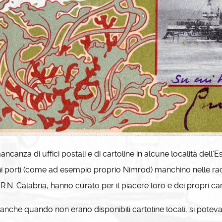
ncanza di uffici postali e di cartoline in alcune località del
i porti (come ad esempio proprio Nimrod) manchino nelle racc
 R.N. Calabria, hanno curato per il piacere loro e dei propri car
che quando non erano disponibili cartoline locali, si potev