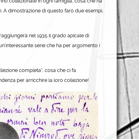
anno collezionate in ogni famiglia, cosa che ha
tri. A dimostrazione di questo farò due esempi,
aggiungerà nel 1935 il grado apicale di
’in­te­ressante serie che ha per argomento i
ollezione completa”, cosa che ci fa
enza per arricchire la loro collezione!