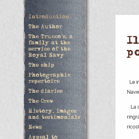
Introduction
The Author
The Trucco's, a
I
family at the
service of the
p
Royal Navy
The ship
Photographic
repertoire
Le im
The diaries
Nave 
The Crew
La co
History, images
ringr
and testimonials
ricos
News
Appeal to