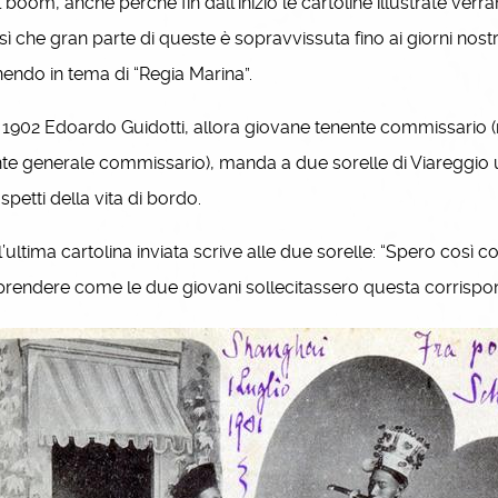
 boom, anche perché fin dall’inizio le cartoline illustrate verr
 sì che gran parte di queste è sopravvissuta fino ai giorni nos
endo in tema di “Regia Marina”.
902 Edoardo Guidotti, allora giovane tenente com­missario (r
te generale commissario), manda a due sorelle di Viareggio un
aspetti della vita di bordo.
ultima cartolina inviata scrive alle due sorelle: “Spero così c
endere come le due giovani sollecitassero questa corrispond