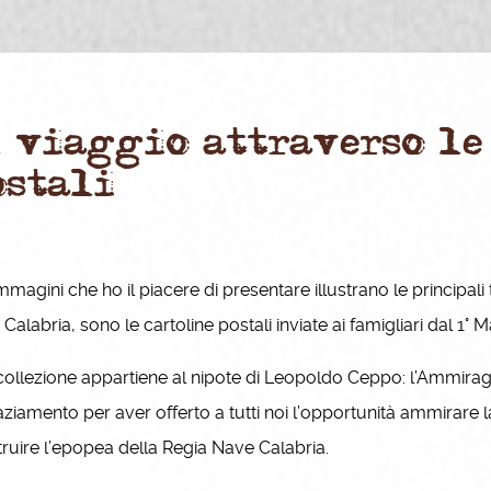
l viaggio attraverso le
ostali
magini che ho il piacere di presentare illustrano le principal
Calabria, sono le cartoline postali inviate ai famigliari dal 
llezione appartiene al nipote di Leopoldo Ceppo: l’Ammiraglio
aziamento per aver offerto a tutti noi l’opportunità ammirare l
truire l’epopea della Regia Nave Calabria.