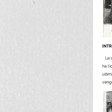
INT
Le ca
ha l’
ultim
vengo