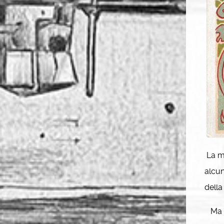
La ma
alcun
della
Ma an