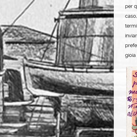
per q
caso,
termi
invia
prefe
gioia 