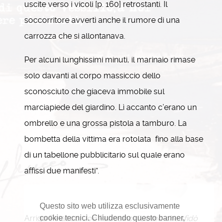
uscite verso i vicoli [p. 160] retrostanti. Il
soccorritore avvertì anche il rumore di una
carrozza che si allontanava.
Per alcuni lunghissimi minuti, il marinaio rimase
solo davanti al corpo massiccio dello
sconosciuto che giaceva immobile sul
marciapiede del giardino. Lì accanto c’erano un
ombrello e una grossa pistola a tamburo. La
bombetta della vittima era rotolata fino alla base
di un tabellone pubblicitario sul quale erano
affissi due manifesti”.
Questo sito web utilizza esclusivamente
Arrigo Petacco.
Joe Petrosino, l'uomo che sfidò
cookie tecnici. Chiudendo questo banner,