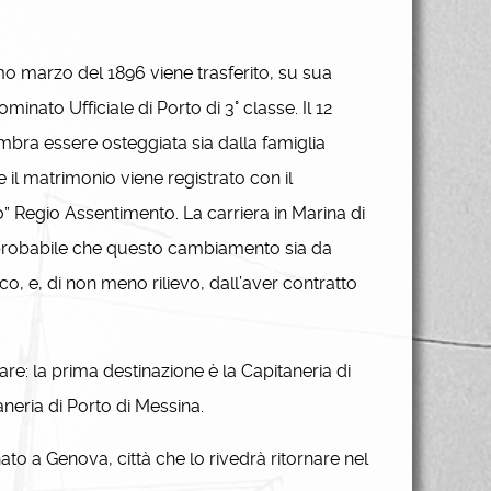
mo marzo del 1896 viene trasferito, su sua
inato Ufficiale di Porto di 3° classe. Il 12
bra essere osteggiata sia dalla famiglia
re il matrimonio viene registrato con il
” Regio Assentimento. La carriera in Marina di
mprobabile che questo cambiamento sia da
co, e, di non meno rilievo, dall’aver contratto
re: la prima destinazione è la Capitaneria di
aneria di Porto di Messina.
to a Genova, città che lo rivedrà ritornare nel