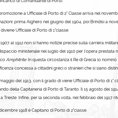
’incarico di Comandante di Porto.
omozione a Ufficiale di Porto di 2° Classe arriva nel novemb
nazioni: prima Alghero nel giugno del 1904, poi Brindisi a nove
 diviene Ufficiale di Porto di 1°classe.
907 al 1912 non si hanno notizie precise sulla carriera milita
ispaccio ministeriale nel luglio del 1910 per l’opera prestata n
ico
Amphitrite
. In questa circostanza il Re di Grecia lo nominò
ficenza concessa a cittadini greci o stranieri che si siano disti
maggio del 1913, con il grado di viene Ufficiale di Porto di 1° 
do della Capitaneria di Porto di Taranto. Il 15 agosto del 191
a Trieste. Infine, per la seconda volta, nel febbraio del 1917 r
dicembre 1918 è Capitano di Porto di 2°classe.