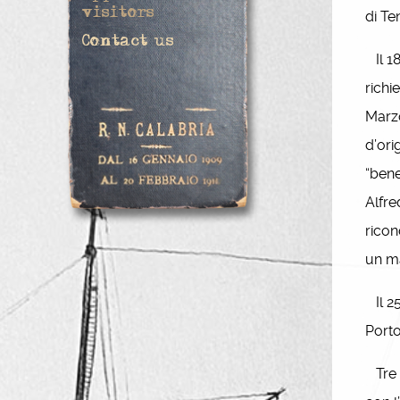
visitors
di Te
Contact us
Il 18
richi
Marzo
d’ori
“bene
Alfre
ricon
un ma
Il 25
Porto
Tre a