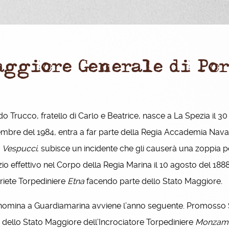
aggiore Generale di Por
do Trucco, fratello di Carlo e Beatrice, nasce a La Spezia il 30 
bre del 1984, entra a far parte della Regia Accademia Navale
e
Vespucci
, subisce un incidente che gli causerà una zoppia pe
zio effettivo nel Corpo della Regia Marina il 10 agosto del 188
Ariete Torpediniere
Etna
facendo parte dello Stato Maggiore
.
mina a Guardiamarina avviene l’anno seguente. Promosso Sot
 dello Stato Maggiore dell’Incrociatore Torpediniere
Monzam