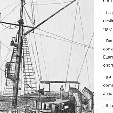
con l
La pr
desti
1907,
Dal 1
con d
Ellen
onori
Il 5 
coman
anno 
Il 1 