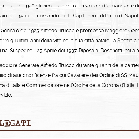
aprile del 1920 gli viene conferito l’incarico di Comandante d
aio del 1921 è al comando della Capitaneria di Porto di Napoli
Gennaio del 1925 Alfredo Trucco è promosso Maggiore Genera
orre gli ultimi anni della vita nella sua città natale La Spezia c
ina. Si spegne il 25 Aprile del 1937. Riposa ai Boschetti, nella
ggiore Generale Alfredo Trucco durante gli anni della carriera 
nito di alte onorificenze fra cui Cavaliere dell’Ordine di SS Maur
a d’Italia e Commendatore nell’Ordine della Corona d’Italia.
vizio.
LEGATI