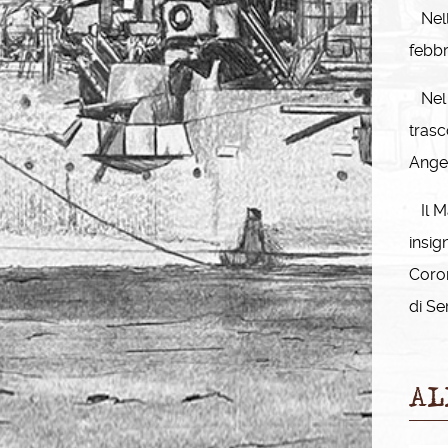
Nell’
febbr
Nel 
trasc
Angel
Il Ma
insig
Coron
di Ser
AL