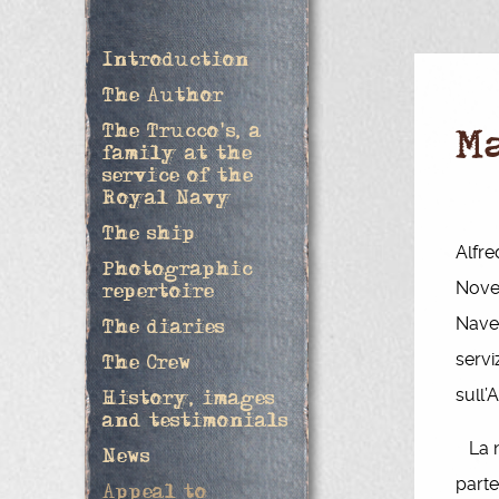
Introduction
The Author
The Trucco's, a
M
family at the
service of the
Royal Navy
The ship
Alfre
Photographic
Novem
repertoire
Nav
The diaries
servi
The Crew
sull’
History, images
and testimonials
La no
News
parte
Appeal to