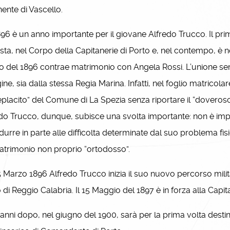
nente di Vascello.
96 è un anno importante per il giovane Alfredo Trucco. Il pri
esta, nel Corpo della Capitanerie di Porto e, nel contempo, è nom
 del 1896 contrae matrimonio con Angela Rossi. L’unione sem
gine, sia dalla stessa Regia Marina. Infatti, nel foglio matricola
placito” del Comune di La Spezia senza riportare il “doveroso
do Trucco, dunque, subisce una svolta importante: non è i
durre in parte alle difficolta determinate dal suo problema fisi
trimonio non proprio “ortodosso”.
 Marzo 1896 Alfredo Trucco inizia il suo nuovo percorso milita
 di Reggio Calabria. Il 15 Maggio del 1897 è in forza alla Capit
nni dopo, nel giugno del 1900, sarà per la prima volta destina