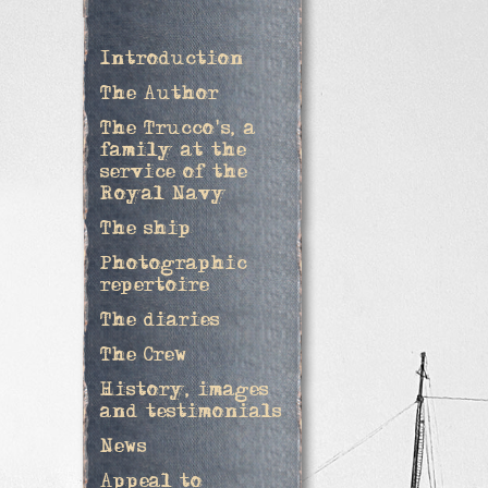
Introduction
The Author
The Trucco's, a
family at the
service of the
Royal Navy
The ship
Photographic
repertoire
The diaries
The Crew
History, images
and testimonials
News
Appeal to